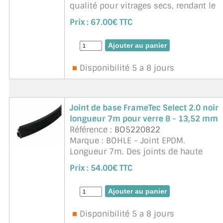
qualité pour vitrages secs, rendant le
silicone superflu. Le joint en coin fixe
Prix :
67.00€ TTC
la vitre de manière sûre et solide dans
le profil du vitrage et de l'huisserie
Disponibilité 5 a 8 jours
Joint de base FrameTec Select 2.0 noir
longueur 7m pour verre 8 - 13,52 mm
Référence :
BO5220822
Marque : BOHLE - Joint EPDM.
Longueur 7m. Des joints de haute
qualité pour les vitrages secs qui
Prix :
54.00€ TTC
rendent le silicone superflu. Le joint de
base est inséré dans l'huisserie et
dans le profil&eacut ...
suite
Disponibilité 5 a 8 jours