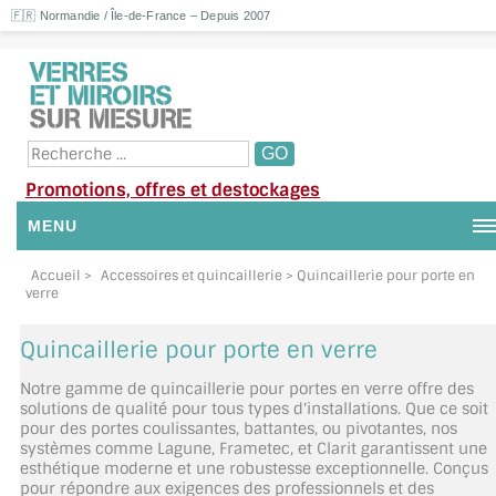
🇫🇷 Normandie / Île-de-France – Depuis 2007
Promotions, offres et destockages
MENU
NOUS CONTACTER
Accueil
>
Accessoires et quincaillerie
> Quincaillerie pour porte en
verre
MON COMPTE / SE CONNECTER
Quincaillerie pour porte en verre
DEMANDE DE DEVIS
Notre gamme de quincaillerie pour portes en verre offre des
solutions de qualité pour tous types d'installations. Que ce soit
SUIVI DE DEVIS
pour des portes coulissantes, battantes, ou pivotantes, nos
systèmes comme Lagune, Frametec, et Clarit garantissent une
esthétique moderne et une robustesse exceptionnelle. Conçus
SUIVI DE COMMANDE
pour répondre aux exigences des professionnels et des