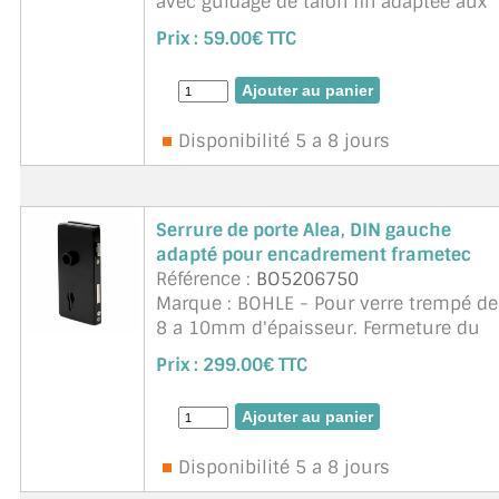
avec guidage de talon fin adaptée aux
serrures Alea, Olis et Studio Private
Prix :
59.00€ TTC
Line. Elles sont testées selon la norme
DIN EN 1670 et correspondent à la cl ...
suite
Disponibilité 5 a 8 jours
Serrure de porte Alea, DIN gauche
adapté pour encadrement frametec
Référence :
BO5206750
Marque : BOHLE - Pour verre trempé de
8 a 10mm d'épaisseur. Fermeture du
verrou 20 mm (2 tours). Durabilité
Prix :
299.00€ TTC
testée. Serrure avec pêne dormant
antibruit. Serrure pour épaisseur ...
suite
Disponibilité 5 a 8 jours