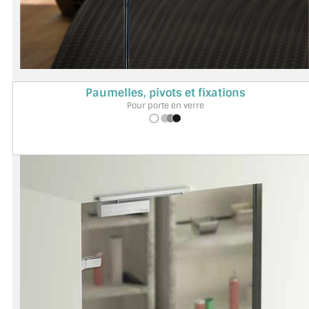
JOINTS D'ÉTANCHÉITÉS
FIXATION GARDES CORPS
SYSTÈMES PIVOTANTS
Paumelles, pivots et fixations
Pour porte en verre
SYSTÈMES COULISSANTS
LE CATALOGUE ACCESSOIRES (STROMBINOSCOPE)
ACCESSOIRES EN PROMOTIONS
EXEMPLES, RÉALISATIONS, INSPIRATIONS
NUANCIER RAL
COMMENT COUPER DU VERRE ?
CONSEILS / AIDE