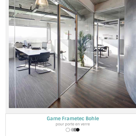
MIROIR DE SALLE DE BAIN
MIROIR PAROI DE DOUCHE
MIROIR POUR SALLE DE SPORT
MIROIR POUR SALLE DE DANSE
MIROIR ENCADRÉ
MIROIR TV
VERRE SUR MESURE
VERRE EXTRACLAIR
VERRE TREMPÉ (SÉCURIT)
Game Frametec Bohle
pour porte en verre
PAROI DE DOUCHE