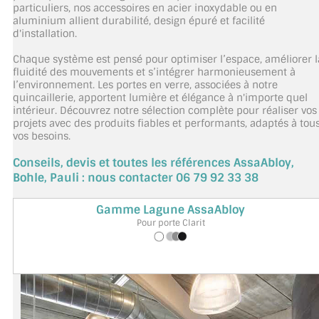
particuliers, nos accessoires en acier inoxydable ou en
TOUS LES TARIFS AU M2
aluminium allient durabilité, design épuré et facilité
d'installation.
GUIDE : CHOIX PAR UTILISATION
Chaque système est pensé pour optimiser l’espace, améliorer l
fluidité des mouvements et s’intégrer harmonieusement à
INSPIRATIONS ET NOUVEAUTÉS
l’environnement. Les portes en verre, associées à notre
quincaillerie, apportent lumière et élégance à n'importe quel
AMBIANCE LAITON BROSSÉ
intérieur. Découvrez notre sélection complète pour réaliser vos
projets avec des produits fiables et performants, adaptés à tou
vos besoins.
MIROIRS VIEILLIS AMBIANCE BRASSERIE
Conseils, devis et toutes les références AssaAbloy,
MIROIR SUR MESURE
Bohle, Pauli : nous contacter 06 79 92 33 38
MIROIR VIEILLI
Gamme Lagune AssaAbloy
Pour porte Clarit
MIROIR DÉCORATIF DE COULEUR
LOTS DE MIROIRS EN MOZAÏQUE
MIROIR POUR PORTE