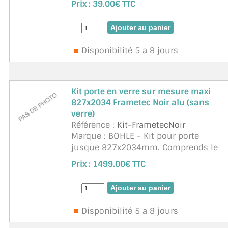
Prix :
39.00€ TTC
l'usure. Grâce aux coulisseaux en T, la
gâche peut être montée rap ...
suite
Disponibilité 5 a 8 jours
Kit porte en verre sur mesure maxi
827x2034 Frametec Noir alu (sans
verre)
Référence :
Kit-FrametecNoir
Marque : BOHLE - Kit pour porte
jusque 827x2034mm. Comprends le
bati, les paumelles ref. BO5206662 et
Prix :
1499.00€ TTC
la serrures
(BO5206755+BO5206624+BO5206750).
Hors verre. Kit Bati ref. BO5220807 : 2
raccords d'angle + 2 Plaques ...
suite
Disponibilité 5 a 8 jours