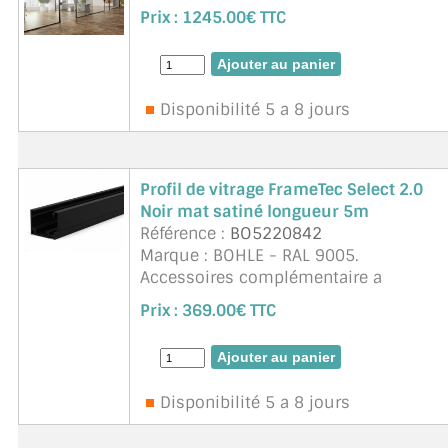
bati Dormant alu avec ses joints et
Prix :
1245.00€ TTC
plaques de montage ref. BO520801
(inclus pas le tasseau si fixation si
cloison non vitrée), gache inox ref. ...
suite
Disponibilité 5 a 8 jours
Profil de vitrage FrameTec Select 2.0
Noir mat satiné longueur 5m
Référence :
BO5220842
Marque : BOHLE - RAL 9005.
Accessoires complémentaire a
commander : Equerres, joints selon
Prix :
369.00€ TTC
l'épaisseur de vitrage. L'installation
sûre et confortable peut être réalisée
en comb ...
suite
Disponibilité 5 a 8 jours