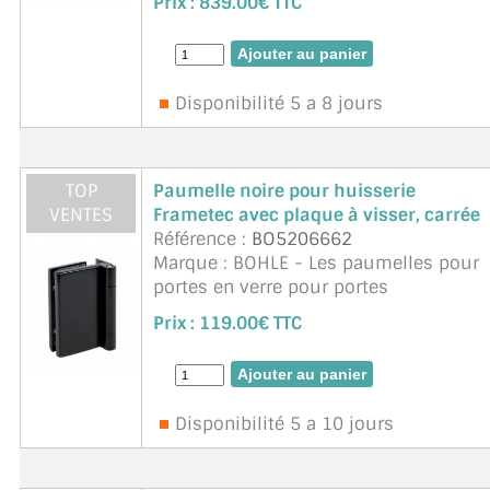
Prix :
839.00€ TTC
3 Profilés d'huisserie avec onglets
prédécoupés + 3 Joint de but&eacut ...
suite
Disponibilité 5 a 8 jours
TOP
Paumelle noire pour huisserie
VENTES
Frametec avec plaque à visser, carrée
Référence :
BO5206662
Marque : BOHLE - Les paumelles pour
portes en verre pour portes
indépendantes de l'huisserie, au
Prix :
119.00€ TTC
design classique, anguleux et
intemporel, s'adaptent parfaitement à
chaque mur et sont particulière ...
suite
Disponibilité 5 a 10 jours