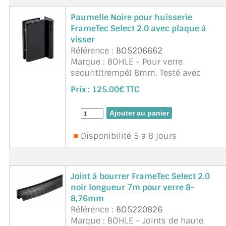
Paumelle Noire pour huisserie
FrameTec Select 2.0 avec plaque à
visser
Référence :
BO5206662
Marque : BOHLE - Pour verre
securit(trempé) 8mm. Testé avec
500.000 cycles de fermeture . Classe
Prix :
125.00€ TTC
de protection contre la corrosion 3.
Utilisable en DIN droite et DIN gauche .
Les paumelles pour portes ...
suite
Disponibilité 5 a 8 jours
Joint à bourrer FrameTec Select 2.0
noir longueur 7m pour verre 8-
8,76mm
Référence :
BO5220826
Marque : BOHLE - Joints de haute