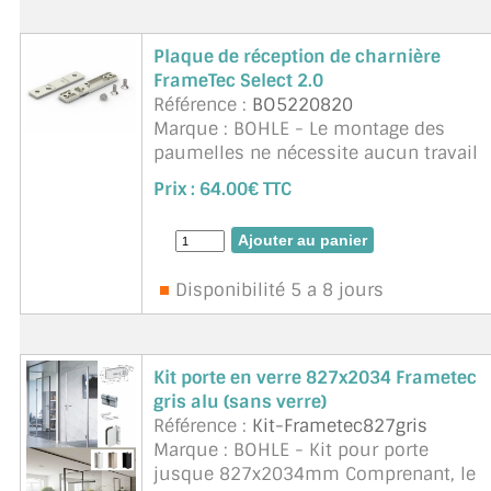
Plaque de réception de charnière
FrameTec Select 2.0
Référence :
BO5220820
Marque : BOHLE - Le montage des
paumelles ne nécessite aucun travail
de fraisage ou de perçage du profilé
Prix :
64.00€ TTC
d'huisserie. Les logements de
paumelles faciles à monter sont
simplement gliss& ...
suite
Disponibilité 5 a 8 jours
Kit porte en verre 827x2034 Frametec
gris alu (sans verre)
Référence :
Kit-Frametec827gris
Marque : BOHLE - Kit pour porte
jusque 827x2034mm Comprenant, le