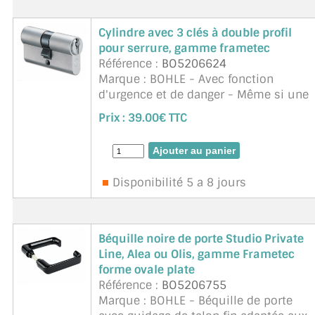
Cylindre avec 3 clés à double profil
pour serrure, gamme frametec
Référence :
BO5206624
Marque : BOHLE - Avec fonction
d'urgence et de danger - Même si une
clé est insérée dans le cylindre de
Prix :
39.00€ TTC
l'intérieur, le cylindre peut être
actionné de l'extérieur. ...
suite
Disponibilité 5 a 8 jours
Béquille noire de porte Studio Private
Line, Alea ou Olis, gamme Frametec
forme ovale plate
Référence :
BO5206755
Marque : BOHLE - Béquille de porte