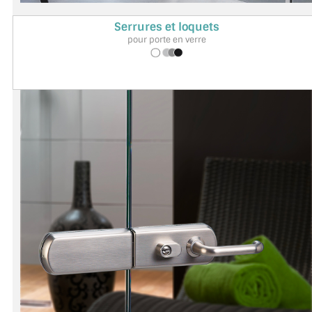
Serrures et loquets
ACCESSOIRES & QUINCAILLERIE
pour porte en verre
CATALOGUE DE PROFILS ET FIXATION DU VERRE
LES FIXATIONS POUR MIROIR
LES PROFILS PAROI DE VERRE
VITRINE EN VERRE
CONNECTEURS ET ASSEMBLAGE DE VERRES
PLATS ET CORNIÈRES
LES CHARNIÈRES DE PORTE EN VERRE
BOUTONS ET POIGNÉES
BARRES DE STABILISATION