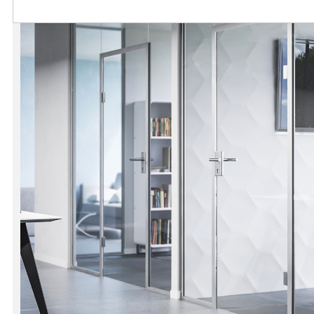
VERRE FEUILLETÉ
VERRE ANTI-REFLET
VERRE LAQUÉ/CRÉDENCE
VERRE FEUILLETÉ/TREMPÉ
DALLE DE SOL EN VERRE
PORTE EN VERRE
GARDE CORPS EN VERRE
VERRIÈRE TYPE ATELIER
VERRES TEXTURÉS
PLEXIGLAS PMMA
DOUBLE VITRAGE