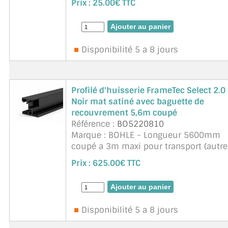
Prix :
25.00€ TTC
: le cadre et les profilés de vitrage ont
la même faible profondeur de 36,5
mm et cr& ...
suite
Disponibilité 5 a 8 jours
Profilé d'huisserie FrameTec Select 2.0
Noir mat satiné avec baguette de
recouvrement 5,6m coupé
Référence :
BO5220810
Marque : BOHLE - Longueur 5600mm
coupé a 3m maxi pour transport (autre
contrainte nous consulter).
Prix :
625.00€ TTC
Accessoires pour charnières, serrures,
etc... a commander séparément . 3
charnières ...
suite
Disponibilité 5 a 8 jours