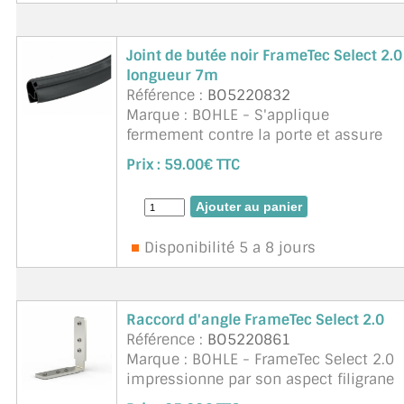
Joint de butée noir FrameTec Select 2.0
longueur 7m
Référence :
BO5220832
Marque : BOHLE - S'applique
fermement contre la porte et assure
une protection contre le bruit et les
Prix :
59.00€ TTC
courants d'air. pour verre 8mm - 10,76
mm. 1 rouleau de 7m
Disponibilité 5 a 8 jours
Raccord d'angle FrameTec Select 2.0
Référence :
BO5220861
Marque : BOHLE - FrameTec Select 2.0
impressionne par son aspect filigrane
et uniforme de l'ensemble du système