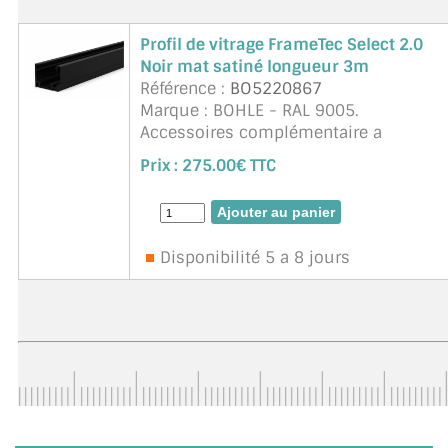
Profil de vitrage FrameTec Select 2.0
Noir mat satiné longueur 3m
Référence :
BO5220867
Marque : BOHLE - RAL 9005.
Accessoires complémentaire a
commander : Equerres, joints selon
Prix :
275.00€ TTC
l'épaisseur de vitrage. L'installation
sûre et confortable peut être réalisée
en comb ...
suite
Disponibilité 5 a 8 jours