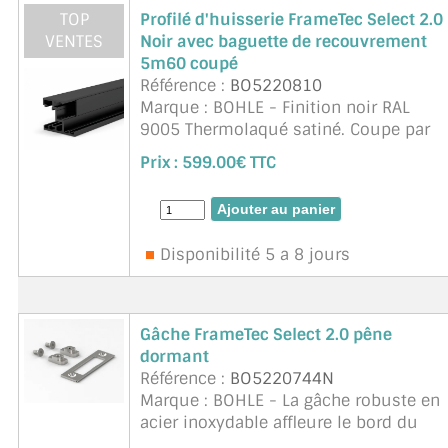
TOP
Profilé d'huisserie FrameTec Select 2.0
VENTES
Noir avec baguette de recouvrement
5m60 coupé
Référence :
BO5220810
Marque : BOHLE - Finition noir RAL
9005 Thermolaqué satiné. Coupe par
défaut (autre nous demander) 2x
Prix :
599.00€ TTC
2m30 + 1m. Pour porte en verre
trempé 8 a 12mm d'épaisseur.
Avantages : Pas de f ...
suite
Disponibilité 5 a 8 jours
Gâche FrameTec Select 2.0 pêne
dormant
Référence :
BO5220744N
Marque : BOHLE - La gâche robuste en
acier inoxydable affleure le bord du
cadre dormant et le protège contre