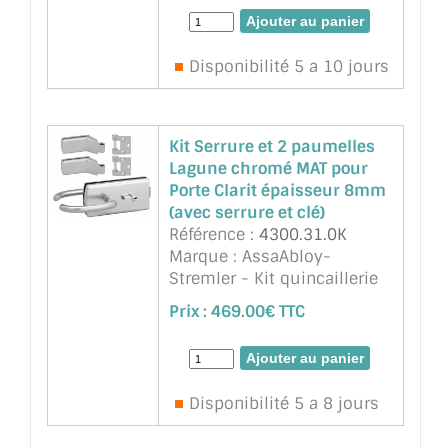
l'huisserie, au design
classique, anguleux et
intemporel, s'adaptent
Disponibilité 5 a 10 jours
parfaitement à chaque mur
et sont particulière ...
suite
Kit Serrure et 2 paumelles
Lagune chromé MAT pour
Porte Clarit épaisseur 8mm
(avec serrure et clé)
Référence :
4300.31.0K
Marque : AssaAbloy-
Stremler - Kit quincaillerie
Lagune chromé MAT pour
Prix :
469.00€ TTC
Porte Clarit épaisseur 8mm
ou 10mm , ref 4300 Serrure,
2 paumelles ref.4200.31 (ou
Longoni identique), 2 fiches
Disponibilité 5 a 8 jours
(ref 3206 ou équivalent Lo ...
suite