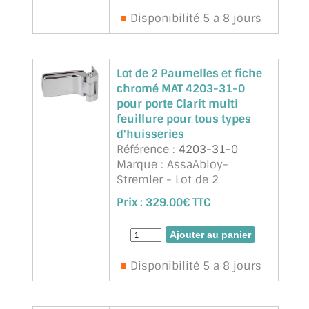
avec loquet (wc ou salle de
Disponibilité 5 a 8 jours
bain) et 2 paumelles
4203.31 (mat ...
suite
Lot de 2 Paumelles et fiche
chromé MAT 4203-31-0
pour porte Clarit multi
feuillure pour tous types
d'huisseries
Référence :
4203-31-0
Marque : AssaAbloy-
Stremler - Lot de 2
Paumelles et fiche chromé
Prix :
329.00€ TTC
MAT - 4203-31-0 pour porte
Clarit multi feuillure pour
tous types d'huisseries
Disponibilité 5 a 8 jours