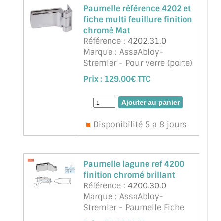
Paumelle référence 4202 et
fiche multi feuillure finition
chromé Mat
Référence :
4202.31.0
Marque : AssaAbloy-
Stremler - Pour verre (porte)
sécurit 8 ou 10mm. Avec
Prix :
129.00€ TTC
encoches dans le verres 2
trous 16mm (encoche
6202EX) entraxte 45mm.
Pour porte maxi 45kg pour
Disponibilité 5 a 8 jours
un poids supérieur pose
obligatoire d’une 3&eg ...
suite
Paumelle lagune ref 4200
finition chromé brillant
Référence :
4200.30.0
Marque : AssaAbloy-
Stremler - Paumelle Fiche
Penture Lagune. Une