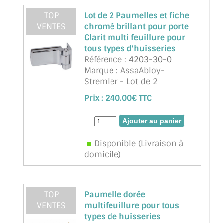
TOP
Lot de 2 Paumelles et fiche
VENTES
chromé brillant pour porte
Clarit multi feuillure pour
tous types d'huisseries
Référence :
4203-30-0
Marque : AssaAbloy-
Stremler - Lot de 2
Paumelles et fiche chromé
Prix :
240.00€ TTC
brimant pour porte Clarit
multi feuillure pour tous
types d'huisseries
Disponible (Livraison à
domicile)
TOP
Paumelle dorée
VENTES
multifeuillure pour tous
types de huisseries