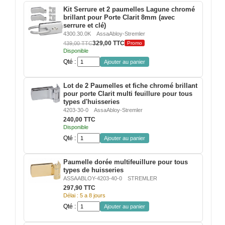
VERRE FEUILLETÉ
Kit Serrure et 2 paumelles Lagune chromé
Porte
brillant pour Porte Clarit 8mm (avec
en
VERRE ANTI-REFLET
serrure et clé)
verre
intégrée
4300.30.0K
AssaAbloy-Stremler
dans
329,00 TTC
439,00 TTC
Promo
VERRE LAQUÉ/CRÉDENCE
une
Disponible
cloison
Qté :
Ajouter au panier
verre
VERRE FEUILLETÉ/TREMPÉ
de
bureau
Lot de 2 Paumelles et fiche chromé brillant
DALLE DE SOL EN VERRE
pour porte Clarit multi feuillure pour tous
types d'huisseries
4203-30-0
AssaAbloy-Stremler
PORTE EN VERRE
240,00 TTC
Disponible
GARDE CORPS EN VERRE
Qté :
Ajouter au panier
VERRIÈRE TYPE ATELIER
Paumelle dorée multifeuillure pour tous
types de huisseries
ASSAABLOY-4203-40-0
STREMLER
VERRES TEXTURÉS
297,90 TTC
Délai : 5 a 8 jours
PLEXIGLAS PMMA
Qté :
Ajouter au panier
DOUBLE VITRAGE