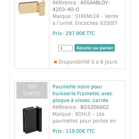
Référence :
ASSAABLOY-
4203-40-0
Marque : STREMLER - Vente
a l'unité. Encoches 6200EF
(2 trous 16mm). Pour verre
Prix :
297.90€ TTC
sécurit 8mm a 10mm,
poids maxi 45kg avec 2
paumelles.
Disponibilité 5 a 8 jours
TOP
Paumelle noire pour
VENTES
huisserie Frametec avec
plaque à visser, carrée
Référence :
BO5206662
Marque : BOHLE - Les
paumelles pour portes en
verre pour portes
Prix :
119.00€ TTC
indépendantes de