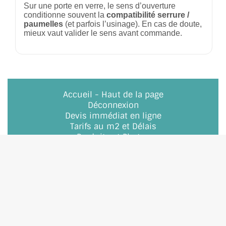
Sur une porte en verre, le sens d’ouverture
conditionne souvent la
compatibilité serrure /
paumelles
(et parfois l’usinage). En cas de doute,
mieux vaut valider le sens avant commande.
Accueil
-
Haut de la page
Déconnexion
Devis immédiat en ligne
Tarifs au m2 et Délais
Produits et Photos
A propos - Qui sommes nous ?
Vidéos
NNPP Sarl SurMesure Paris
Mentions légales
Conditions générales
Agence Web
:
Kalédo.fr
Intégration assistant IA
A propos