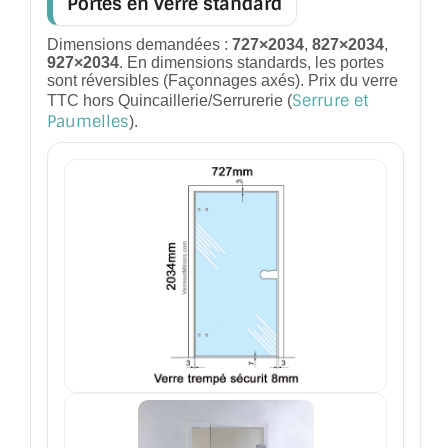
Portes en verre standard
CONSEILS / AIDE
Dimensions demandées :
727×2034
,
827×2034
,
927×2034
. En dimensions standards, les portes
A PROPOS DE LA LIVRAISON
sont réversibles (Façonnages axés). Prix du verre
Serrure et
TTC hors Quincaillerie/Serrurerie (
COMPTE PRO
Paumelles
).
MON PANIER
PLAN DU SITE
DÉCONNEXION
NOUS TROUVER - BUC 78
NOUS CONTACTER