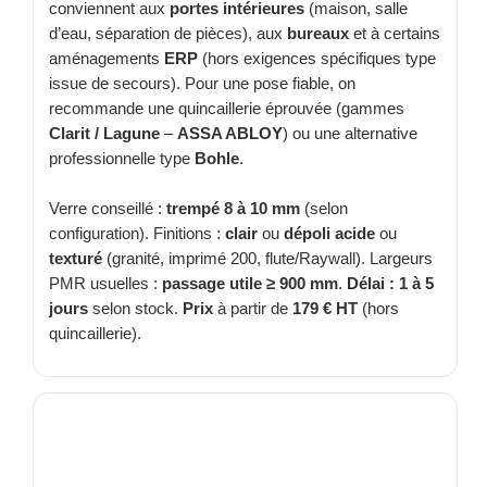
conviennent aux
portes intérieures
(maison, salle
TOUS LES TARIFS AU M2
d’eau, séparation de pièces), aux
bureaux
et à certains
aménagements
ERP
(hors exigences spécifiques type
GUIDE : CHOIX PAR UTILISATION
issue de secours). Pour une pose fiable, on
recommande une quincaillerie éprouvée (gammes
INSPIRATIONS ET NOUVEAUTÉS
Clarit / Lagune
–
ASSA ABLOY
) ou une alternative
professionnelle type
Bohle
.
AMBIANCE LAITON BROSSÉ
Verre conseillé :
trempé 8 à 10 mm
(selon
MIROIRS VIEILLIS AMBIANCE BRASSERIE
configuration). Finitions :
clair
ou
dépoli acide
ou
texturé
(granité, imprimé 200, flute/Raywall). Largeurs
MIROIR SUR MESURE
PMR usuelles :
passage utile ≥ 900 mm
.
Délai : 1 à 5
jours
selon stock.
Prix
à partir de
179 € HT
(hors
MIROIR VIEILLI
quincaillerie).
MIROIR DÉCORATIF DE COULEUR
LOTS DE MIROIRS EN MOZAÏQUE
MIROIR POUR PORTE