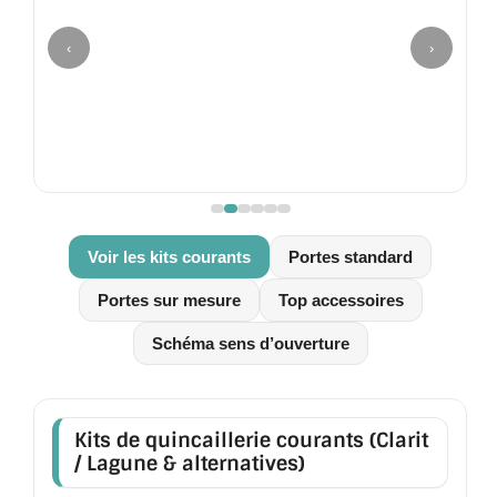
MIROIR DE SALLE DE BAIN
‹
›
MIROIR PAROI DE DOUCHE
MIROIR POUR SALLE DE SPORT
MIROIR POUR SALLE DE DANSE
MIROIR ENCADRÉ
Voir les kits courants
Portes standard
MIROIR TV
Portes sur mesure
Top accessoires
VERRE SUR MESURE
Schéma sens d’ouverture
VERRE EXTRACLAIR
VERRE TREMPÉ (SÉCURIT)
Kits de quincaillerie courants (Clarit
PAROI DE DOUCHE
/ Lagune & alternatives)