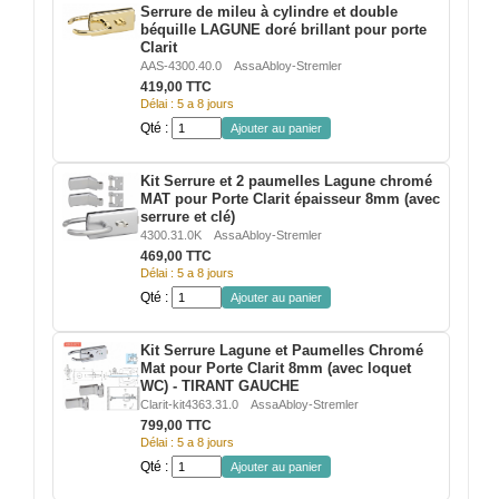
Serrure de mileu à cylindre et double
béquille LAGUNE doré brillant pour porte
Clarit
ACCESSOIRES & QUINCAILLERIE
AAS-4300.40.0
AssaAbloy-Stremler
419,00 TTC
CATALOGUE DE PROFILS ET FIXATION DU
Délai : 5 a 8 jours
VERRE
Qté :
Ajouter au panier
LES FIXATIONS POUR MIROIR
Kit Serrure et 2 paumelles Lagune chromé
MAT pour Porte Clarit épaisseur 8mm (avec
serrure et clé)
LES PROFILS PAROI DE VERRE
4300.31.0K
AssaAbloy-Stremler
469,00 TTC
VITRINE EN VERRE
Délai : 5 a 8 jours
Qté :
Ajouter au panier
CONNECTEURS ET ASSEMBLAGE DE VERRES
Kit Serrure Lagune et Paumelles Chromé
PLATS ET CORNIÈRES
Mat pour Porte Clarit 8mm (avec loquet
WC) - TIRANT GAUCHE
Clarit-kit4363.31.0
AssaAbloy-Stremler
LES CHARNIÈRES DE PORTE EN VERRE
799,00 TTC
Délai : 5 a 8 jours
BOUTONS ET POIGNÉES
Qté :
Ajouter au panier