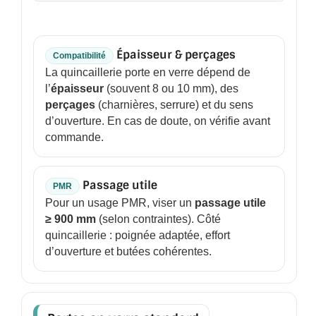
BARRES DE STABILISATION
JOINTS D'ÉTANCHÉITÉS
Épaisseur & perçages
Compatibilité
FIXATION GARDES CORPS
La quincaillerie porte en verre dépend de
l’
épaisseur
(souvent 8 ou 10 mm), des
SYSTÈMES PIVOTANTS
perçages
(charnières, serrure) et du sens
d’ouverture. En cas de doute, on vérifie avant
SYSTÈMES COULISSANTS
commande.
LE CATALOGUE ACCESSOIRES
(STROMBINOSCOPE)
Passage utile
PMR
Pour un usage PMR, viser un
passage utile
ACCESSOIRES EN PROMOTIONS
≥ 900 mm
(selon contraintes). Côté
quincaillerie : poignée adaptée, effort
EXEMPLES, RÉALISATIONS, INSPIRATIONS
d’ouverture et butées cohérentes.
NUANCIER RAL
COMMENT COUPER DU VERRE ?