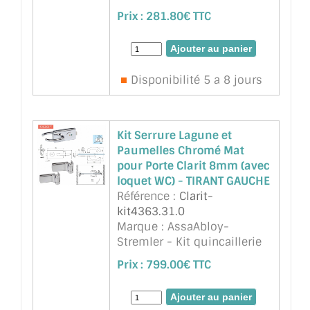
sécurit 8 ou 10mm. Avec
Prix :
281.80€ TTC
encoches dans le verres 2
trous 16mm (encoche
6200EF). Pour porte maxi
45kg.
Disponibilité 5 a 8 jours
Kit Serrure Lagune et
Paumelles Chromé Mat
pour Porte Clarit 8mm (avec
loquet WC) - TIRANT GAUCHE
Référence :
Clarit-
kit4363.31.0
Marque : AssaAbloy-
Stremler - Kit quincaillerie
Lagune chromé mat pour
Prix :
799.00€ TTC
Porte Clarit épaisseur 8mm
sécurit , ref 4363.31.0EGT.
Comprends une serrure