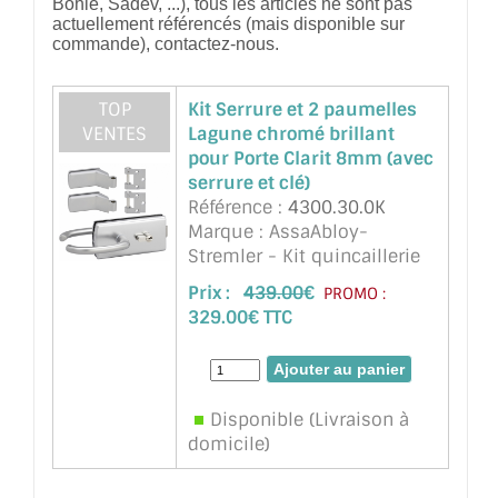
Bohle, Sadev, ...), tous les articles ne sont pas
actuellement référencés (mais disponible sur
commande), contactez-nous.
TOP
Kit Serrure et 2 paumelles
VENTES
Lagune chromé brillant
pour Porte Clarit 8mm (avec
serrure et clé)
Référence :
4300.30.0K
Marque : AssaAbloy-
Stremler - Kit quincaillerie
Lagune chromé brillant pour
Prix :
439.00
€
PROMO :
Porte Clarit épaisseur 8mm ,
329.00€ TTC
ref 4300 Serrure, 2
paumelles ref.4200 (ou
Longoni identique), 2 fiches
(ref 3206 ou équivalent
Disponible (Livraison à
Longoni) ...
suite
domicile)