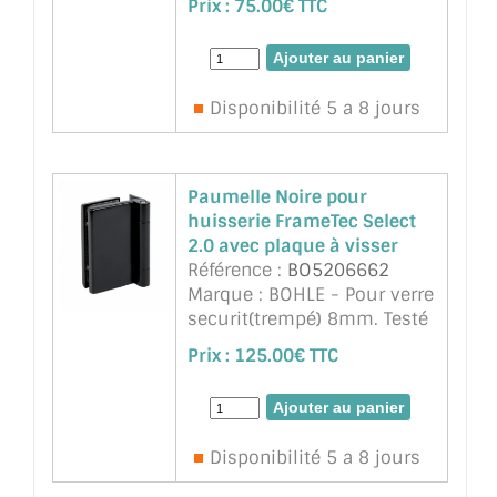
Prix :
75.00€ TTC
paumelle Lagune pour
feuillure de 35mm pour
verre trempé sécurit
ép:8/10mm - Chromé
Disponibilité 5 a 8 jours
brillant
Paumelle Noire pour
huisserie FrameTec Select
2.0 avec plaque à visser
Référence :
BO5206662
Marque : BOHLE - Pour verre
securit(trempé) 8mm. Testé
avec 500.000 cycles de
Prix :
125.00€ TTC
fermeture . Classe de
protection contre la
corrosion 3. Utilisable en
DIN droite et DIN gauche .
Disponibilité 5 a 8 jours
Les paumelles pour portes
...
suite