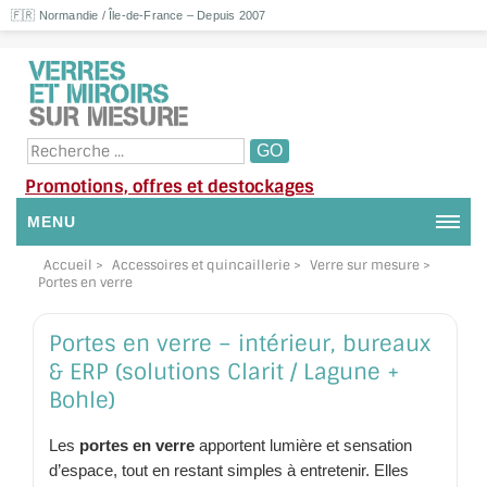
🇫🇷 Normandie / Île-de-France – Depuis 2007
Promotions, offres et destockages
MENU
Accueil
>
Accessoires et quincaillerie
>
Verre sur mesure
>
NOUS CONTACTER
Portes en verre
MON COMPTE / SE CONNECTER
Portes en verre – intérieur, bureaux
DEMANDE DE DEVIS
& ERP (solutions Clarit / Lagune +
Bohle)
SUIVI DE DEVIS
Les
portes en verre
apportent lumière et sensation
SUIVI DE COMMANDE
d’espace, tout en restant simples à entretenir. Elles