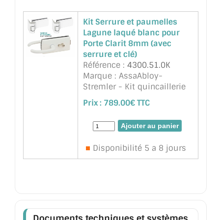
Kit Serrure et paumelles
Lagune laqué blanc pour
Porte Clarit 8mm (avec
serrure et clé)
Référence :
4300.51.0K
Marque : AssaAbloy-
Stremler - Kit quincaillerie
Lagune laqué blanc pour
Prix :
789.00€ TTC
Porte Clarit épaisseur 8mm ,
ref 4300 Serrure, 2
paumelles ref.4200 (ou
Longoni identique), 2 fiches
Disponibilité 5 a 8 jours
(ref 3206 ou équivalent
Longoni) en ...
suite
Documents techniques et systèmes