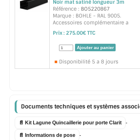
Noir mat satiné longueur 3m
Référence :
BO5220867
Marque : BOHLE - RAL 9005.
Accessoires complémentaire a
commander : Equerres, joints selo
Prix :
275.00€ TTC
l'épaisseur de vitrage. L'installation
sûre et confortable peut être réalis
en comb ...
suite
Disponibilité 5 a 8 jours
Documents techniques et systèmes associ
📄 Kit Lagune Quincaillerie pour porte Clarit
-
📄 Informations de pose
-