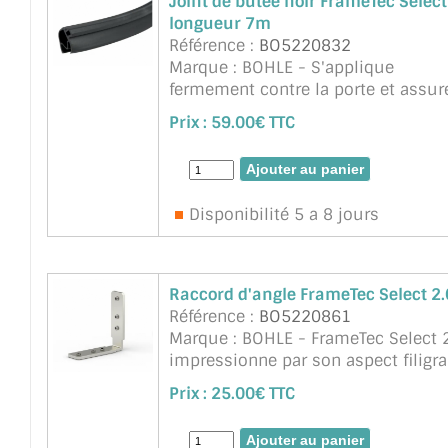
Joint de butée noir FrameTec Select
longueur 7m
Référence :
BO5220832
Marque : BOHLE - S'applique
fermement contre la porte et assur
une protection contre le bruit et le
Prix :
59.00€ TTC
courants d'air. pour verre 8mm - 1
mm. 1 rouleau de 7m
Disponibilité 5 a 8 jours
Raccord d'angle FrameTec Select 2.
Référence :
BO5220861
Marque : BOHLE - FrameTec Select 
impressionne par son aspect filigr
et uniforme de l'ensemble du sys
Prix :
25.00€ TTC
: le cadre et les profilés de vitrage 
la même faible profondeur de 36,5