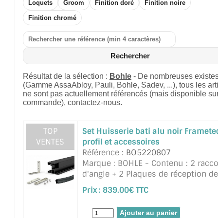
Loquets
Groom
Finition doré
Finition noire
Finition chromé
Rechercher
Résultat de la sélection :
Bohle
- De nombreuses existe
(Gamme AssaAbloy, Pauli, Bohle, Sadev, ...), tous les art
ne sont pas actuellement référencés (mais disponible su
commande), contactez-nous.
TOP
Set Huisserie bati alu noir Framete
VENTES
profil et accessoires
Référence :
BO5220807
Marque : BOHLE - Contenu : 2 racc
d'angle + 2 Plaques de réception de
bande pour bande d'huisserie en al
Prix :
839.00€ TTC
3 Profilés d'huisserie avec onglets
prédécoupés + 3 Joint de but&eacut 
suite