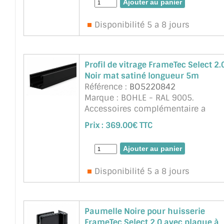
cloison non vitrée), gache inox ref. ..
suite
Disponibilité 5 a 8 jours
Profil de vitrage FrameTec Select 2.
Noir mat satiné longueur 5m
Référence :
BO5220842
Marque : BOHLE - RAL 9005.
Accessoires complémentaire a
commander : Equerres, joints selo
Prix :
369.00€ TTC
l'épaisseur de vitrage. L'installation
sûre et confortable peut être réalis
en comb ...
suite
Disponibilité 5 a 8 jours
Paumelle Noire pour huisserie
FrameTec Select 2.0 avec plaque à