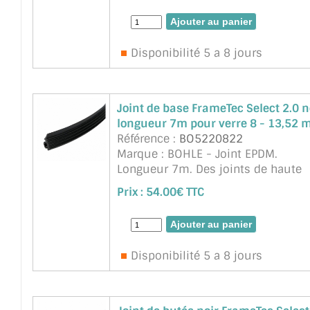
le profil du vitrage et de l'huisserie
Disponibilité 5 a 8 jours
Joint de base FrameTec Select 2.0 n
longueur 7m pour verre 8 - 13,52
Référence :
BO5220822
Marque : BOHLE - Joint EPDM.
Longueur 7m. Des joints de haute
qualité pour les vitrages secs qui
Prix :
54.00€ TTC
rendent le silicone superflu. Le join
base est inséré dans l'huisserie et
dans le profil&eacut ...
suite
Disponibilité 5 a 8 jours