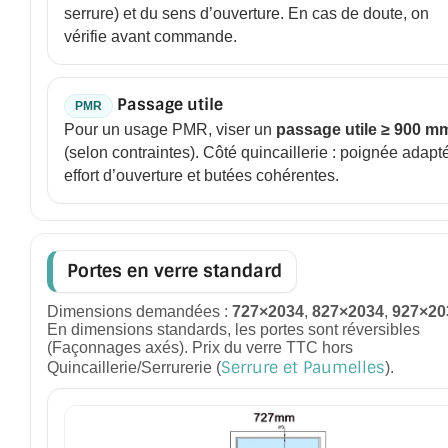
serrure) et du sens d’ouverture. En cas de doute, on
JOINTS D'ÉTANCHÉITÉS
vérifie avant commande.
FIXATION GARDES CORPS
Passage utile
PMR
SYSTÈMES PIVOTANTS
Pour un usage PMR, viser un
passage utile ≥ 900 m
(selon contraintes). Côté quincaillerie : poignée adapt
SYSTÈMES COULISSANTS
effort d’ouverture et butées cohérentes.
LE CATALOGUE ACCESSOIRES (STROMBINOSCOPE)
ACCESSOIRES EN PROMOTIONS
Portes en verre standard
EXEMPLES, RÉALISATIONS, INSPIRATIONS
Dimensions demandées :
727×2034
,
827×2034
,
927×20
En dimensions standards, les portes sont réversibles
NUANCIER RAL
(Façonnages axés). Prix du verre TTC hors
Serrure et Paumelles
Quincaillerie/Serrurerie (
).
COMMENT COUPER DU VERRE ?
CONSEILS / AIDE