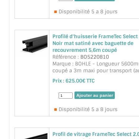
mm et cr& ...
suite
Disponibilité 5 a 8 jours
Profilé d'huisserie FrameTec Select
Noir mat satiné avec baguette de
recouvrement 5,6m coupé
Référence :
BO5220810
Marque : BOHLE - Longueur 5600
coupé a 3m maxi pour transport (a
contrainte nous consulter).
Prix :
625.00€ TTC
Accessoires pour charnières, serrur
etc... a commander séparément . 3
charnières ...
suite
Disponibilité 5 a 8 jours
Profil de vitrage FrameTec Select 2.