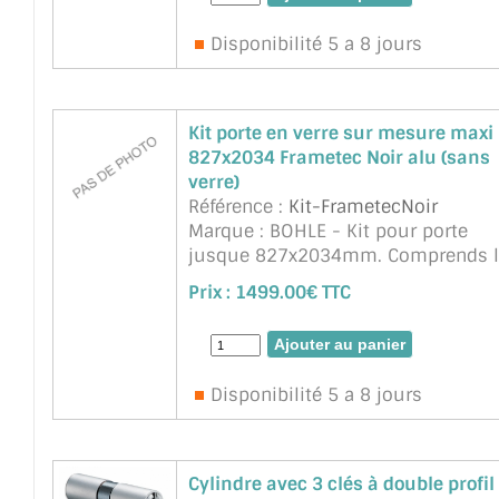
Disponibilité 5 a 8 jours
Kit porte en verre sur mesure maxi
827x2034 Frametec Noir alu (sans
verre)
Référence :
Kit-FrametecNoir
Marque : BOHLE - Kit pour porte
jusque 827x2034mm. Comprends l
bati, les paumelles ref. BO5206662
Prix :
1499.00€ TTC
la serrures
(BO5206755+BO5206624+BO52067
Hors verre. Kit Bati ref. BO5220807 
raccords d'angle + 2 Plaques ...
suit
Disponibilité 5 a 8 jours
Cylindre avec 3 clés à double profil