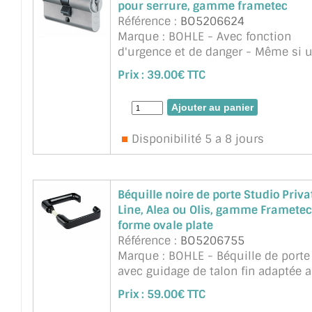
pour serrure, gamme frametec
Référence :
BO5206624
Marque : BOHLE - Avec fonction
d'urgence et de danger - Même si 
clé est insérée dans le cylindre de
Prix :
39.00€ TTC
l'intérieur, le cylindre peut être
actionné de l'extérieur. ...
suite
Disponibilité 5 a 8 jours
Béquille noire de porte Studio Priva
Line, Alea ou Olis, gamme Frametec
forme ovale plate
Référence :
BO5206755
Marque : BOHLE - Béquille de porte
avec guidage de talon fin adaptée 
serrures Alea, Olis et Studio Private
Prix :
59.00€ TTC
Line. Elles sont testées selon la n