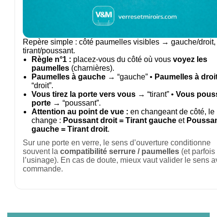
Repère simple : côté paumelles visibles → gauche/droit,
tirant/poussant.
Règle n°1 :
placez-vous du côté où vous
voyez les
paumelles
(charnières).
Paumelles à gauche
→ “gauche” •
Paumelles à droi
“droit”.
Vous tirez la porte vers vous
→ “tirant” •
Vous pouss
porte
→ “poussant”.
Attention au point de vue :
en changeant de côté, le
change :
Poussant droit = Tirant gauche
et
Poussa
gauche = Tirant droit
.
Sur une porte en verre, le sens d’ouverture conditionne
souvent la
compatibilité serrure / paumelles
(et parfois
l’usinage). En cas de doute, mieux vaut valider le sens a
commande.