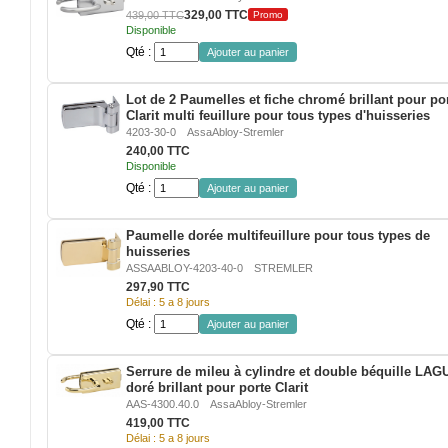
VERRE FEUILLETÉ
intégrée
329,00 TTC
439,00 TTC
Promo
dans
Disponible
une
VERRE ANTI-REFLET
Qté :
Ajouter au panier
cloison
verre
de
VERRE LAQUÉ/CRÉDENCE
Lot de 2 Paumelles et fiche chromé brillant pour po
bureau
Clarit multi feuillure pour tous types d'huisseries
4203-30-0
AssaAbloy-Stremler
VERRE FEUILLETÉ/TREMPÉ
240,00 TTC
Disponible
DALLE DE SOL EN VERRE
Qté :
Ajouter au panier
PORTE EN VERRE
Paumelle dorée multifeuillure pour tous types de
huisseries
ASSAABLOY-4203-40-0
STREMLER
GARDE CORPS EN VERRE
297,90 TTC
Délai : 5 a 8 jours
VERRIÈRE TYPE ATELIER
Qté :
Ajouter au panier
VERRES TEXTURÉS
Serrure de mileu à cylindre et double béquille LA
doré brillant pour porte Clarit
PLEXIGLAS PMMA
AAS-4300.40.0
AssaAbloy-Stremler
419,00 TTC
Délai : 5 a 8 jours
DOUBLE VITRAGE