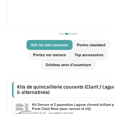
MIROIR DE SALLE DE BAIN
MIROIR PAROI DE DOUCHE
MIROIR POUR SALLE DE SPORT
MIROIR POUR SALLE DE DANSE
Voir les kits courants
Portes standard
MIROIR ENCADRÉ
Portes sur mesure
Top accessoires
MIROIR TV
Schéma sens d’ouverture
VERRE SUR MESURE
VERRE EXTRACLAIR
Kits de quincaillerie courants (Clarit / Lag
& alternatives)
VERRE TREMPÉ (SÉCURIT)
PAROI DE DOUCHE
Kit Serrure et 2 paumelles Lagune chromé brillant 
Porte
Porte Clarit 8mm (avec serrure et clé)
en
verre
4300.30.0K
AssaAbloy-Stremler