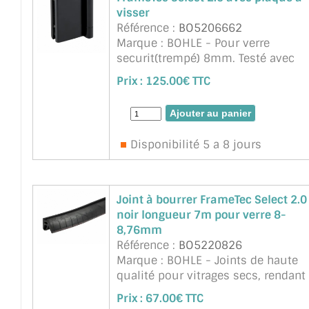
visser
Référence :
BO5206662
Marque : BOHLE - Pour verre
securit(trempé) 8mm. Testé avec
500.000 cycles de fermeture . Clas
Prix :
125.00€ TTC
de protection contre la corrosion 3.
Utilisable en DIN droite et DIN gauc
Les paumelles pour portes ...
suite
Disponibilité 5 a 8 jours
Joint à bourrer FrameTec Select 2.0
noir longueur 7m pour verre 8-
8,76mm
Référence :
BO5220826
Marque : BOHLE - Joints de haute
qualité pour vitrages secs, rendant 
silicone superflu. Le joint en coin f
Prix :
67.00€ TTC
la vitre de manière sûre et solide 