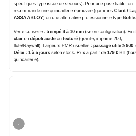
spécifiques type issue de secours). Pour une pose fiable, on
TOUS LES TARIFS AU M2
recommande une quincaillerie éprouvée (gammes
Clarit / L
ASSA ABLOY
) ou une alternative professionnelle type
Bohle
GUIDE : CHOIX PAR UTILISATION
Verre conseillé :
trempé 8 à 10 mm
(selon configuration). Finit
INSPIRATIONS ET NOUVEAUTÉS
clair
ou
dépoli acide
ou
texturé
(granité, imprimé 200,
flute/Raywall). Largeurs PMR usuelles :
passage utile ≥ 900
AMBIANCE LAITON BROSSÉ
Délai : 1 à 5 jours
selon stock.
Prix
à partir de
179 € HT
(hor
quincaillerie).
MIROIRS VIEILLIS AMBIANCE BRASSERIE
MIROIR SUR MESURE
MIROIR VIEILLI
MIROIR DÉCORATIF DE COULEUR
LOTS DE MIROIRS EN MOZAÏQUE
‹
MIROIR POUR PORTE