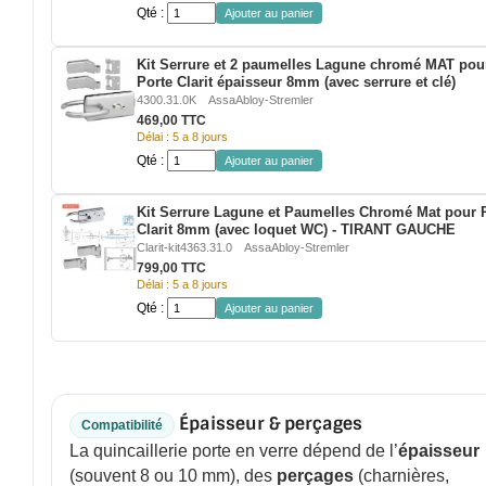
Qté :
Ajouter au panier
ACCESSOIRES & QUINCAILLERIE
Kit Serrure et 2 paumelles Lagune chromé MAT pou
Porte Clarit épaisseur 8mm (avec serrure et clé)
CATALOGUE DE PROFILS ET FIXATION DU VERRE
4300.31.0K
AssaAbloy-Stremler
469,00 TTC
Délai : 5 a 8 jours
LES FIXATIONS POUR MIROIR
Qté :
Ajouter au panier
LES PROFILS PAROI DE VERRE
Kit Serrure Lagune et Paumelles Chromé Mat pour 
Clarit 8mm (avec loquet WC) - TIRANT GAUCHE
VITRINE EN VERRE
Clarit-kit4363.31.0
AssaAbloy-Stremler
799,00 TTC
CONNECTEURS ET ASSEMBLAGE DE VERRES
Délai : 5 a 8 jours
Qté :
Ajouter au panier
PLATS ET CORNIÈRES
LES CHARNIÈRES DE PORTE EN VERRE
Épaisseur & perçages
Compatibilité
BOUTONS ET POIGNÉES
La quincaillerie porte en verre dépend de l’
épaisseur
(souvent 8 ou 10 mm), des
perçages
(charnières,
BARRES DE STABILISATION