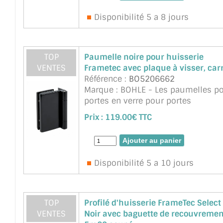
Disponibilité 5 a 8 jours
TOP
Paumelle noire pour huisserie
VENTES
Frametec avec plaque à visser, car
Référence :
BO5206662
Marque : BOHLE - Les paumelles p
portes en verre pour portes
indépendantes de l'huisserie, au
Prix :
119.00€ TTC
design classique, anguleux et
intemporel, s'adaptent parfaitemen
chaque mur et sont particulière ...
suite
Disponibilité 5 a 10 jours
TOP
Profilé d'huisserie FrameTec Select
VENTES
Noir avec baguette de recouvremen