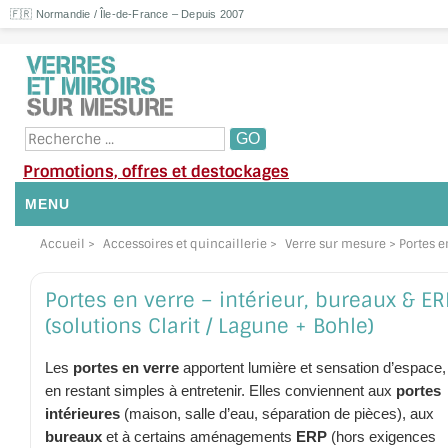
🇫🇷 Normandie / Île-de-France – Depuis 2007
Promotions, offres et destockages
MENU
Accueil
>
Accessoires et quincaillerie
>
Verre sur mesure
> Portes e
NOUS CONTACTER
MON COMPTE / SE CONNECTER
Portes en verre – intérieur, bureaux & ER
(solutions Clarit / Lagune + Bohle)
DEMANDE DE DEVIS
Les
portes en verre
apportent lumière et sensation d’espace, 
SUIVI DE DEVIS
en restant simples à entretenir. Elles conviennent aux
portes
intérieures
(maison, salle d’eau, séparation de pièces), aux
SUIVI DE COMMANDE
bureaux
et à certains aménagements
ERP
(hors exigences