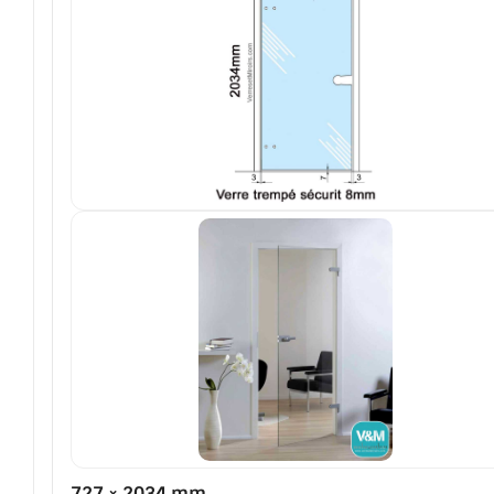
A PROPOS DE LA LIVRAISON
COMPTE PRO
MON PANIER
PLAN DU SITE
DÉCONNEXION
NOUS TROUVER - BUC 78
NOUS CONTACTER
727 × 2034 mm