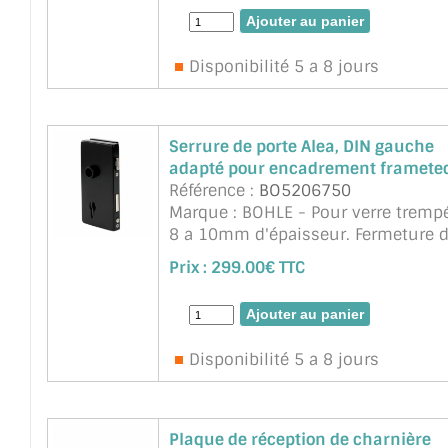
DIN EN 1670 et correspondent à la cl
suite
Disponibilité 5 a 8 jours
Serrure de porte Alea, DIN gauche
adapté pour encadrement framete
Référence :
BO5206750
Marque : BOHLE - Pour verre tremp
8 a 10mm d'épaisseur. Fermeture 
verrou 20 mm (2 tours). Durabilité
Prix :
299.00€ TTC
testée. Serrure avec pêne dormant
antibruit. Serrure pour épaisseur ...
suite
Disponibilité 5 a 8 jours
Plaque de réception de charnière