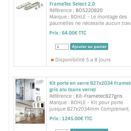
FrameTec Select 2.0
Référence :
BO5220820
Marque : BOHLE - Le montage des
paumelles ne nécessite aucun trav
de fraisage ou de perçage du profil
Prix :
64.00€ TTC
d'huisserie. Les logements de
paumelles faciles à monter sont
simplement gliss& ...
suite
Disponibilité 5 a 8 jours
Kit porte en verre 827x2034 Framet
gris alu (sans verre)
Référence :
Kit-Frametec827gris
Marque : BOHLE - Kit pour porte
jusque 827x2034mm Comprenant, 
bati Dormant alu avec ses joints et
Prix :
1245.00€ TTC
plaques de montage ref. BO520801
(inclus pas le tasseau si fixation si