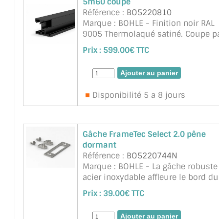
5m60 coupé
Référence :
BO5220810
Marque : BOHLE - Finition noir RAL
9005 Thermolaqué satiné. Coupe p
défaut (autre nous demander) 2x
Prix :
599.00€ TTC
2m30 + 1m. Pour porte en verre
trempé 8 a 12mm d'épaisseur.
Avantages : Pas de f ...
suite
Disponibilité 5 a 8 jours
Gâche FrameTec Select 2.0 pêne
dormant
Référence :
BO5220744N
Marque : BOHLE - La gâche robuste
acier inoxydable affleure le bord du
cadre dormant et le protège contre
Prix :
39.00€ TTC
l'usure. Grâce aux coulisseaux en T,
gâche peut être montée rap ...
suite