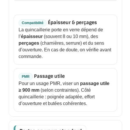
BARRES DE STABILISATION
JOINTS D'ÉTANCHÉITÉS
Épaisseur & perçages
Compatibilité
FIXATION GARDES CORPS
La quincaillerie porte en verre dépend de
l’
épaisseur
(souvent 8 ou 10 mm), des
SYSTÈMES PIVOTANTS
perçages
(charnières, serrure) et du sens
d’ouverture. En cas de doute, on vérifie avant
SYSTÈMES COULISSANTS
commande.
LE CATALOGUE ACCESSOIRES
(STROMBINOSCOPE)
Passage utile
PMR
Pour un usage PMR, viser un
passage utile
ACCESSOIRES EN PROMOTIONS
≥ 900 mm
(selon contraintes). Côté
quincaillerie : poignée adaptée, effort
EXEMPLES, RÉALISATIONS, INSPIRATIONS
d’ouverture et butées cohérentes.
NUANCIER RAL
COMMENT COUPER DU VERRE ?