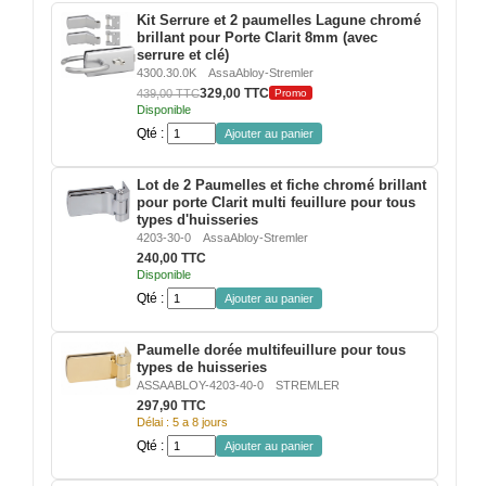
VERRE FEUILLETÉ
Kit Serrure et 2 paumelles Lagune chromé
Porte
brillant pour Porte Clarit 8mm (avec
en
VERRE ANTI-REFLET
serrure et clé)
verre
intégrée
4300.30.0K
AssaAbloy-Stremler
dans
329,00 TTC
439,00 TTC
Promo
VERRE LAQUÉ/CRÉDENCE
une
Disponible
cloison
Qté :
Ajouter au panier
verre
VERRE FEUILLETÉ/TREMPÉ
de
bureau
Lot de 2 Paumelles et fiche chromé brillant
DALLE DE SOL EN VERRE
pour porte Clarit multi feuillure pour tous
types d'huisseries
4203-30-0
AssaAbloy-Stremler
PORTE EN VERRE
240,00 TTC
Disponible
GARDE CORPS EN VERRE
Qté :
Ajouter au panier
VERRIÈRE TYPE ATELIER
Paumelle dorée multifeuillure pour tous
types de huisseries
ASSAABLOY-4203-40-0
STREMLER
VERRES TEXTURÉS
297,90 TTC
Délai : 5 a 8 jours
PLEXIGLAS PMMA
Qté :
Ajouter au panier
DOUBLE VITRAGE