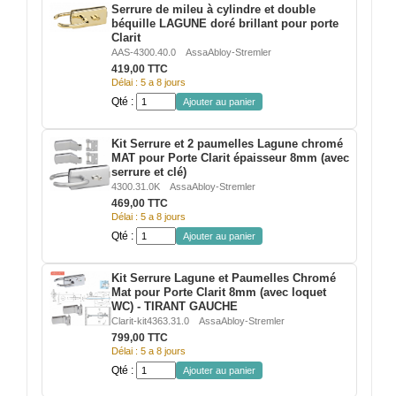
Serrure de mileu à cylindre et double
béquille LAGUNE doré brillant pour porte
Clarit
ACCESSOIRES & QUINCAILLERIE
AAS-4300.40.0
AssaAbloy-Stremler
419,00 TTC
CATALOGUE DE PROFILS ET FIXATION DU
Délai : 5 a 8 jours
VERRE
Qté :
Ajouter au panier
LES FIXATIONS POUR MIROIR
Kit Serrure et 2 paumelles Lagune chromé
MAT pour Porte Clarit épaisseur 8mm (avec
serrure et clé)
LES PROFILS PAROI DE VERRE
4300.31.0K
AssaAbloy-Stremler
469,00 TTC
VITRINE EN VERRE
Délai : 5 a 8 jours
Qté :
Ajouter au panier
CONNECTEURS ET ASSEMBLAGE DE VERRES
Kit Serrure Lagune et Paumelles Chromé
PLATS ET CORNIÈRES
Mat pour Porte Clarit 8mm (avec loquet
WC) - TIRANT GAUCHE
Clarit-kit4363.31.0
AssaAbloy-Stremler
LES CHARNIÈRES DE PORTE EN VERRE
799,00 TTC
Délai : 5 a 8 jours
BOUTONS ET POIGNÉES
Qté :
Ajouter au panier