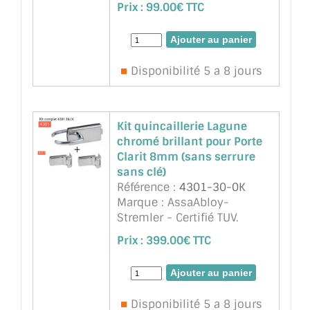
Prix :
99.00€ TTC
10mm -Ne nécessite
aucune encoche -Se pose
sur le chant du verre, jeu
minimum 4mm -Blocage
Disponibilité 5 a 8 jours
du pêne en position sorti ...
suite
Kit quincaillerie Lagune
chromé brillant pour Porte
Clarit 8mm (sans serrure
sans clé)
Référence :
4301-30-0K
Marque : AssaAbloy-
Stremler - Certifié TUV.
Réversible. Montage sur
Prix :
399.00€ TTC
encoche 64A Pour verre
trempé de 8 et 10 mm
(selon modèles) Livrée avec
gâche plate Large choix de
Disponibilité 5 a 8 jours
finitions : chr ...
suite