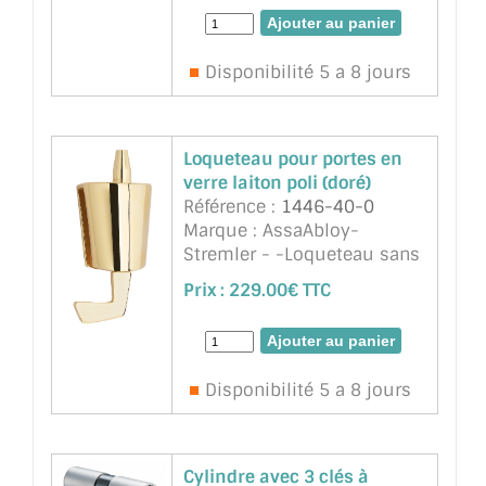
ref 4300 Serrure, 2
paumelles ref.4200 (ou
Longoni identique), 2 fiches
Disponibilité 5 a 8 jours
(ref 3206 ou équivalent
Longoni) en ...
suite
Loqueteau pour portes en
verre laiton poli (doré)
Référence :
1446-40-0
Marque : AssaAbloy-
Stremler - -Loqueteau sans
façonnage du verre. Pour
Prix :
229.00€ TTC
verre 8 à 10mm -Ne
nécessite aucune encoche -
Se pose sur le chant du
verre, jeu minimum 4mm -
Disponibilité 5 a 8 jours
Blocage du pêne en position
sorti ...
suite
Cylindre avec 3 clés à