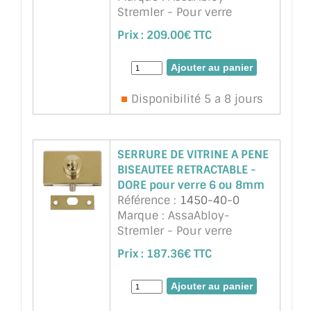
Stremler - Pour verre
trempé 6 ou 8mm. Existe en
Prix :
209.00€ TTC
chromé brillant, mat ou
doré.
Disponibilité 5 a 8 jours
SERRURE DE VITRINE A PENE
BISEAUTEE RETRACTABLE -
DORE pour verre 6 ou 8mm
Référence :
1450-40-0
Marque : AssaAbloy-
Stremler - Pour verre
trempé 6 ou 8mm. Existe en
Prix :
187.36€ TTC
chromé brillant, mat ou
doré.