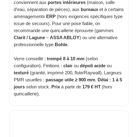
conviennent aux
portes intérieures
(maison, salle
TOUS LES TARIFS AU M2
d’eau, séparation de pièces), aux
bureaux
et à certains
aménagements
ERP
(hors exigences spécifiques type
GUIDE : CHOIX PAR UTILISATION
issue de secours). Pour une pose fiable, on
recommande une quincaillerie éprouvée (gammes
INSPIRATIONS ET NOUVEAUTÉS
Clarit / Lagune
–
ASSA ABLOY
) ou une alternative
professionnelle type
Bohle
.
AMBIANCE LAITON BROSSÉ
Verre conseillé :
trempé 8 à 10 mm
(selon
MIROIRS VIEILLIS AMBIANCE BRASSERIE
configuration). Finitions :
clair
ou
dépoli acide
ou
texturé
(granité, imprimé 200, flute/Raywall). Largeurs
MIROIR SUR MESURE
PMR usuelles :
passage utile ≥ 900 mm
.
Délai : 1 à 5
jours
selon stock.
Prix
à partir de
179 € HT
(hors
MIROIR VIEILLI
quincaillerie).
MIROIR DÉCORATIF DE COULEUR
LOTS DE MIROIRS EN MOZAÏQUE
MIROIR POUR PORTE