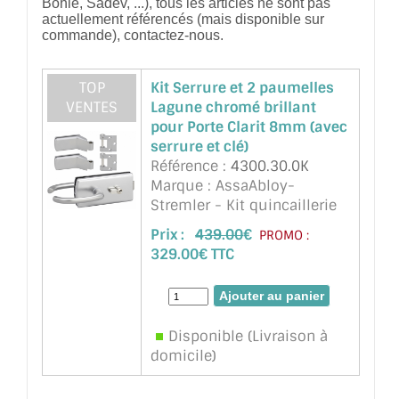
Bohle, Sadev, ...), tous les articles ne sont pas
actuellement référencés (mais disponible sur
commande), contactez-nous.
TOP
Kit Serrure et 2 paumelles
VENTES
Lagune chromé brillant
pour Porte Clarit 8mm (avec
serrure et clé)
Référence :
4300.30.0K
Marque : AssaAbloy-
Stremler - Kit quincaillerie
Lagune chromé brillant pour
Prix :
439.00
€
PROMO :
Porte Clarit épaisseur 8mm ,
329.00€ TTC
ref 4300 Serrure, 2
paumelles ref.4200 (ou
Longoni identique), 2 fiches
(ref 3206 ou équivalent
Disponible (Livraison à
Longoni) ...
suite
domicile)