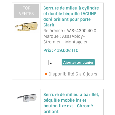
TOP
Serrure de mileu à cylindre
VENTES
et double béquille LAGUNE
doré brillant pour porte
Clarit
Référence :
AAS-4300.40.0
Marque : AssaAbloy-
Stremler - Montage en
encoche 64A pour verre
Prix :
419.00€ TTC
trempé de 8mm et 10mm.
Livré avec gache plate et 3
clés.
Disponibilité 5 a 8 jours
Serrure de milieu à barillet,
béquille mobile int et
bouton fixe ext - Chromé
brillant