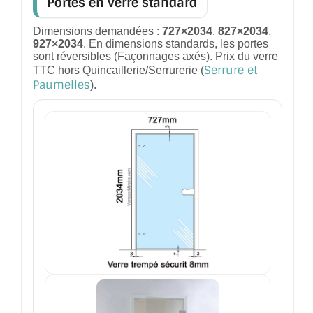
Portes en verre standard
CONSEILS / AIDE
Dimensions demandées :
727×2034
,
827×2034
,
927×2034
. En dimensions standards, les portes
A PROPOS DE LA LIVRAISON
sont réversibles (Façonnages axés). Prix du verre
Serrure et
TTC hors Quincaillerie/Serrurerie (
COMPTE PRO
Paumelles
).
MON PANIER
PLAN DU SITE
DÉCONNEXION
NOUS TROUVER - BUC 78
NOUS CONTACTER