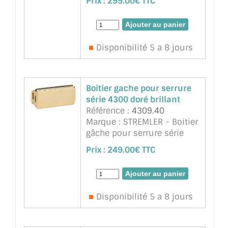
Prix :
299.00€ TTC
verrou 20 mm (2 tours).
Durabilité testée. Serrure
avec pêne dormant
antibruit. Serrure pour
Disponibilité 5 a 8 jours
épaisseur ...
suite
Boitier gache pour serrure
série 4300 doré brillant
Référence :
4309.40
Marque : STREMLER - Boitier
gâche pour serrure série
4300 doré brillant. Avec
Prix :
249.00€ TTC
encoche 64A du verre
sécurit 8mm. Pour porte
Clarit
Disponibilité 5 a 8 jours