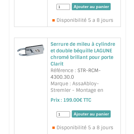
minimum 4mm). Blocage
du pêne en position sortie
ou rentrée. Pour verre 8, 10
Disponibilité 5 a 8 jours
ou 12mm. Livré avec ...
suite
Serrure de mileu à cylindre
et double béquille LAGUNE
chromé brillant pour porte
Clarit
Référence :
STR-RCM-
4300.30.0
Marque : AssaAbloy-
Stremler - Montage en
encoche 64A pour verre
Prix :
199.00€ TTC
trempé de 8mm et 10mm.
Livré avec gache plate et 3
clés.
Disponibilité 5 a 8 jours