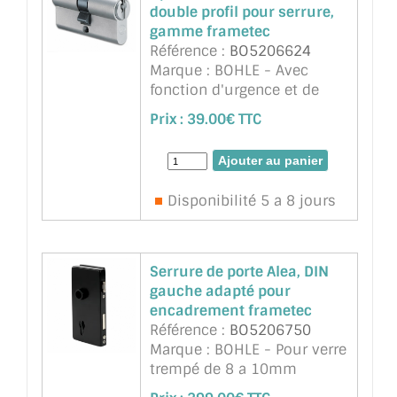
double profil pour serrure,
gamme frametec
Référence :
BO5206624
Marque : BOHLE - Avec
fonction d'urgence et de
danger - Même si une clé
Prix :
39.00€ TTC
est insérée dans le cylindre
de l'intérieur, le cylindre
peut être actionné de
l'extérieur. ...
suite
Disponibilité 5 a 8 jours
Serrure de porte Alea, DIN
gauche adapté pour
encadrement frametec
Référence :
BO5206750
Marque : BOHLE - Pour verre
trempé de 8 a 10mm
d'épaisseur. Fermeture du