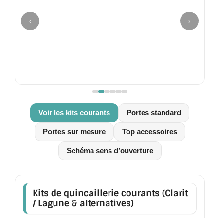
MIROIR DE SALLE DE BAIN
‹
›
MIROIR PAROI DE DOUCHE
MIROIR POUR SALLE DE SPORT
MIROIR POUR SALLE DE DANSE
MIROIR ENCADRÉ
Voir les kits courants
Portes standard
MIROIR TV
Portes sur mesure
Top accessoires
VERRE SUR MESURE
Schéma sens d’ouverture
VERRE EXTRACLAIR
VERRE TREMPÉ (SÉCURIT)
Kits de quincaillerie courants (Clarit
PAROI DE DOUCHE
/ Lagune & alternatives)