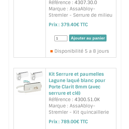
Référence :
4307.30.0
Marque : AssaAbloy-
Stremler - Serrure de milieu
à cylindre avec béquille
Prix :
379.40€ TTC
intérieure et bouton fixe
extérieur, condamnation
sans avancement du pêne.
Chromé brillant. Pour porte
Disponibilité 5 a 8 jours
en verre ...
suite
Kit Serrure et paumelles
Lagune laqué blanc pour
Porte Clarit 8mm (avec
serrure et clé)
Référence :
4300.51.0K
Marque : AssaAbloy-
Stremler - Kit quincaillerie
Lagune laqué blanc pour
Prix :
789.00€ TTC
Porte Clarit épaisseur 8mm ,