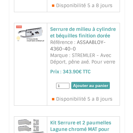
d'épaisseur. Montage sur
Disponibilité 5 a 8 jours
encoche 64A. R&e ...
suite
Serrure de milieu à cylindre
et béquilles finition dorée
Référence :
ASSAABLOY-
4360-40-0
Marque : STREMLER - Avec
Déport, pêne axé. Pour verre
sécurit 8mm. Encoche 64A.
Prix :
343.90€ TTC
Le mécanisme déporté
permet un contact de la
porte en fond de feuillure, et
assure la contin ...
suite
Disponibilité 5 a 8 jours
Kit Serrure et 2 paumelles
Lagune chromé MAT pour