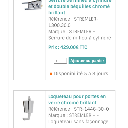
Serrure de milieu à cylindre
et double béquilles chromé
brillant
Référence :
STREMLER-
1300.30.0
Marque : STREMLER -
Serrure de milieu à cylindre
et double béquilles chromé
Prix :
429.00€ TTC
brillant pour verre sécurit
de 8 à 10mm. Existe en Mat
et laiton poli. Encoche dans
le verre (voir sché ...
suite
Disponibilité 5 a 8 jours
Loqueteau pour portes en
verre chromé brillant
Référence :
STR-1446-30-0
Marque : STREMLER - -
Loqueteau sans façonnage
du verre. Pour verre 8 à