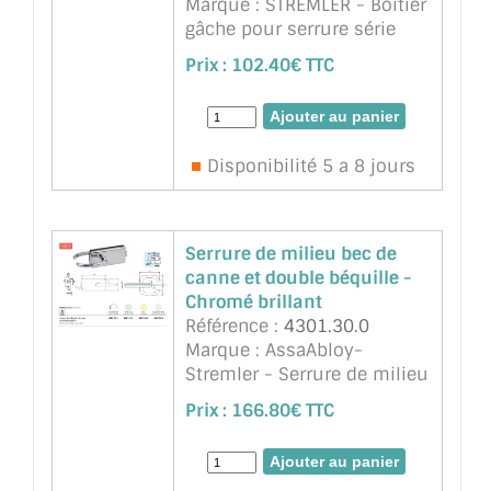
Marque : STREMLER - Boitier
gâche pour serrure série
4300 chromé mat. Avec
Prix :
102.40€ TTC
encoche 64A du verre
sécurit 8mm. Pour porte
Clarit
Disponibilité 5 a 8 jours
Serrure de milieu bec de
canne et double béquille -
Chromé brillant
Référence :
4301.30.0
Marque : AssaAbloy-
Stremler - Serrure de milieu
Lagune bec de canne et
Prix :
166.80€ TTC
double béquille. Chromé
brillant. Pour porte en verre
trempé de 8 à 10mm