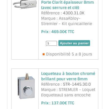
Porte Clarit épaisseur 8mm
(avec serrure et clé)
Référence :
4300.31.0K
Marque : AssaAbloy-
Stremler - Kit quincaillerie
Lagune chromé MAT pour
Prix :
469.00€ TTC
Porte Clarit épaisseur 8mm
ou 10mm , ref 4300 Serrure,
2 paumelles ref.4200.31 (ou
Longoni identique), 2 fiches
Disponibilité 5 a 8 jours
(ref 3206 ou équivalent Lo ...
suite
Loqueteau à bouton chromé
brillant pour verre 8mm
Référence :
STR-1445.30.0
Marque : STREMLER - Loquet
(loqueteau) sans encoche
dans le verre. Se pose sur le
Prix :
137.00€ TTC
chant du verre (jeu