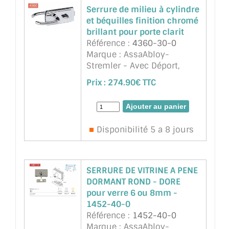
Serrure de milieu à cylindre
et béquilles finition chromé
brillant pour porte clarit
Référence :
4360-30-0
Marque : AssaAbloy-
Stremler - Avec Déport,
pêne axé. Pour verre sécurit
Prix :
274.90€ TTC
8mm. Encoche 64A. Le
mécanisme déporté permet
un contact de la porte en
fond de feuillure, et assure
Disponibilité 5 a 8 jours
la contin ...
suite
SERRURE DE VITRINE A PENE
DORMANT ROND - DORE
pour verre 6 ou 8mm -
1452-40-0
Référence :
1452-40-0
Marque : AssaAbloy-