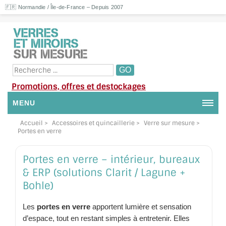
🇫🇷 Normandie / Île-de-France – Depuis 2007
Promotions, offres et destockages
MENU
Accueil
>
Accessoires et quincaillerie
>
Verre sur mesure
>
NOUS CONTACTER
Portes en verre
MON COMPTE / SE CONNECTER
Portes en verre – intérieur, bureaux
DEMANDE DE DEVIS
& ERP (solutions Clarit / Lagune +
Bohle)
SUIVI DE DEVIS
Les
portes en verre
apportent lumière et sensation
SUIVI DE COMMANDE
d’espace, tout en restant simples à entretenir. Elles