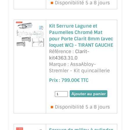
Disponibilité 5 a 8 jours
Kit Serrure Lagune et
Paumelles Chromé Mat
pour Porte Clarit 8mm (avec
loquet WC) - TIRANT GAUCHE
Référence :
Clarit-
kit4363.31.0
Marque : AssaAbloy-
Stremler - Kit quincaillerie
Lagune chromé mat pour
Prix :
799.00€ TTC
Porte Clarit épaisseur 8mm
sécurit , ref 4363.31.0EGT.
Comprends une serrure
avec loquet (wc ou salle de
Disponibilité 5 a 8 jours
bain) et 2 paumelles
4203.31 (mat ...
suite